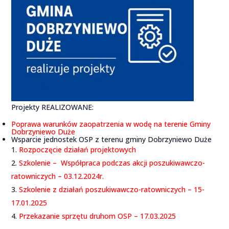
Projekty REALIZOWANE:
Poprawa warunków zaopatrzenia w wodę na terenie Gminy
Dobrzyniewo Duże
Wsparcie jednostek OSP z terenu gminy Dobrzyniewo Duże
Rozpoczęcie działań projektowych
Szkolenie – Współpraca podczas akcji poszukiwawczo-
ratowniczych – 03.12.2024r.
Szkolenie z działań poszukiwawczo-ratowniczych – 15-
17.01.2025
Przekazanie sprzętu druhom OSP – 17.03.2025