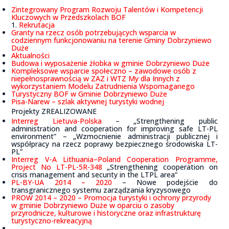
Zintegrowany Program Rozwoju Talentów i Kompetencji
Kluczowych w Przedszkolach BOF
1.
Rekrutacja
Granty na rzecz osób potrzebujących wsparcia w
codziennym funkcjonowaniu na terenie Gminy Dobrzyniewo
Duże
Aktualności
Budowa i wyposażenie żłobka w gminie Dobrzyniewo Duże
Kompleksowe wsparcie społeczno – zawodowe osób z
niepełnosprawnością w ZAZ i WTZ My dla Innych z
wykorzystaniem Modelu Zatrudnienia Wspomaganego
Turystyczny BOF w Gminie Dobrzyniewo Duże
Pisa-Narew – szlak aktywnej turystyki wodnej
Projekty ZREALIZOWANE
Interreg Lietuva-Polska
– „Strengthening public
administration and cooperation for improving safe LT-PL
environment” – „Wzmocnienie administracji publicznej i
współpracy na rzecz poprawy bezpiecznego środowiska LT-
PL”
Interreg V-A Lithuania–Poland Cooperation Programme,
Project No LT-PL-5R-348
„Strengthening cooperation on
crisis management and security in the LTPL area“
PL-BY-UA 2014 – 2020
– Nowe podejście do
transgranicznego systemu zarządzania kryzysowego
PROW 2014 – 2020 – Promocja turystyki i ochrony przyrody
w gminie Dobrzyniewo Duże w oparciu o zasoby
przyrodnicze, kulturowe i historyczne oraz infrastrukturę
turystyczno-rekreacyjną