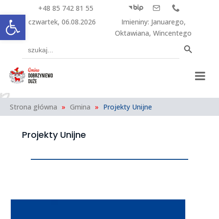
+48 85 742 81 55



Otwórz pasek narzędzi
czwartek, 06.08.2026
Imieniny
:
Januarego
,
Oktawiana
,
Wincentego
Search Button
Search
for:
Strona główna
»
Gmina
»
Projekty Unijne
Projekty Unijne