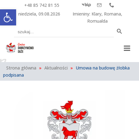
+48 85 742 81 55



Otwórz pasek narzędzi
niedziela, 09.08.2026
Imieniny
:
Klary
,
Romana
,
Romualda
Search Button
Search
for:
Strona główna
»
Aktualności
»
Umowa na budowę żłobka
podpisana