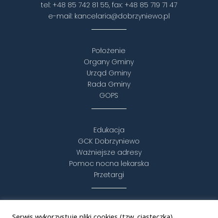
tel:
+48 85 742 81 55
, fax:
+48 85 719 71 47
e-mail:
kancelaria@dobrzyniewo.pl
Położenie
Organy Gminy
Urząd Gminy
Rada Gminy
GOPS
Edukacja
GCK Dobrzyniewo
Ważniejsze adresy
Pomoc nocna lekarska
Przetargi
Turystyka i rekreacja
Serwis wykorzystuje pliki cookies (tzw. ciasteczka).