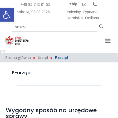
+48 85 742 81 55



Otwórz pasek narzędzi
sobota, 08.08.2026
Imieniny
:
Cypriana
,
Dominika
,
Emiliana
Search Button
Search
for:
Strona główna
»
Urząd
»
E-urząd
E-urząd
Wygodny sposób na urzędowe
sprawy