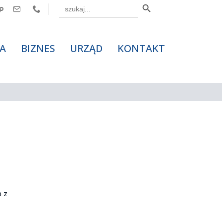
Search



for:
A
BIZNES
URZĄD
KONTAKT
b z