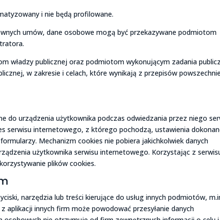
tyzowany i nie będą profilowane.
osownych umów, dane osobowe mogą być przekazywane podmiotom
tratora.
 władzy publicznej oraz podmiotom wykonującym zadania public
licznej, w zakresie i celach, które wynikają z przepisów powszechni
yłane do urządzenia użytkownika podczas odwiedzania przez niego se
dres serwisu internetowego, z którego pochodzą, ustawienia dokona
formularzy. Mechanizm cookies nie pobiera jakichkolwiek danych
rządzenia użytkownika serwisu internetowego. Korzystając z serwis
orzystywanie plików cookies.
rm
ciski, narzędzia lub treści kierujące do usług innych podmiotów, m.i
z aplikacji innych firm może powodować przesyłanie danych
osobowych nie otrzymuje od firm zewnętrznych informacji o celu i