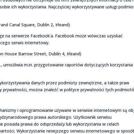
sobie ich wykorzystania. Najczęściej wykorzystywane usługi podmi
and Canal Square, Dublin 2, Irleand)
page na serwerze Facebook’a. Facebook może wówczas uzyskać
ącego serwis internetowy.
n House Barrow Street, Dublin 4, Irleand)
., umożliwia m.in. przygotowanie raportów dotyczących korzystania
wykorzystywania danych przez podmioty zewnętrzne, a także praw
y prywatności, można znaleźć w polityce prywatności tych podmiot
chanizmy i oprogramowanie używane w serwisie internetowym są ob
międzynarodowego prawa autorskiego. Użytkownik serwisu
nie posiada prawa do odsprzedaży lub wykorzystania w celach
artości. Wykorzystanie niniejszego serwisu internetowego w sposó