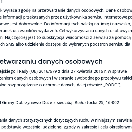
h
nik wyraża zgodę na przetwarzanie danych osobowych. Dane osobo
 informacji przekazanych przez użytkownika serwisu internetowego
we jest dobrowolne. Do informacji tych należą np. imię i nazwisko,
izerunek uczestników wydarzeń. Cel wykorzystania danych osobowych
. Najczęściej jest to subskrypcja wiadomości z serwisu za pomocą
ych SMS albo udzielenie dostępu do wybranych podstron serwisu dla
rzetwarzaniu danych osobowych
kiego i Rady (UE) 2016/679 z dnia 27 kwietnia 2016 r. w sprawie
rzaniem danych osobowych i w sprawie swobodnego przepływu takic
lne rozporządzenie o ochronie danych, dalej również „RODO”),
Gminy Dobrzyniewo Duże z siedzibą: Białostocka 25, 16-002
nia danych statystycznych dotyczących ruchu w niniejszym serwisi
podstawie wcześniej udzielonej zgody w zakresie i celu określony