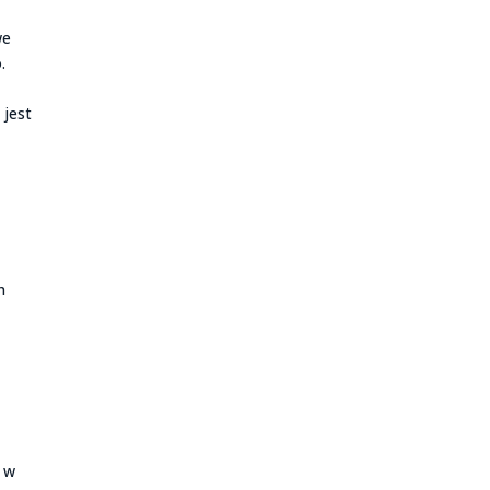
we
.
 jest
h
e
m w