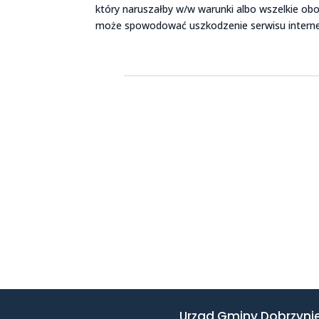
który naruszałby w/w warunki albo wszelkie ob
może spowodować uszkodzenie serwisu internet
Urząd Gminy Dobrzyni