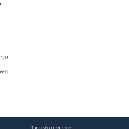
bo
11:13
09:39
Turystyka i rekreacja