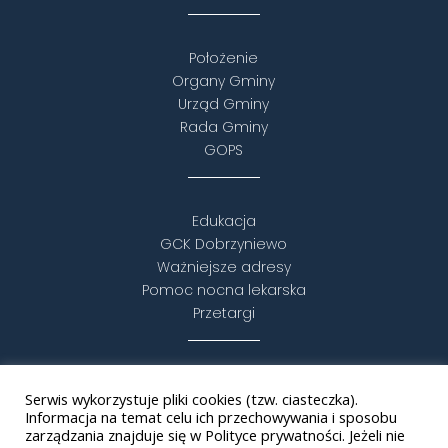
Położenie
Organy Gminy
Urząd Gminy
Rada Gminy
GOPS
Edukacja
GCK Dobrzyniewo
Ważniejsze adresy
Pomoc nocna lekarska
Przetargi
Turystyka i rekreacja
Serwis wykorzystuje pliki cookies (tzw. ciasteczka).
Puszcza Knyszyńska
Informacja na temat celu ich przechowywania i sposobu
Statut
zarządzania znajduje się w Polityce prywatności. Jeżeli nie