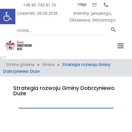
+48 85 742 81 55



Otwórz pasek narzędzi
czwartek, 06.08.2026
Imieniny
:
Januarego
,
Oktawiana
,
Wincentego
Search Button
Search
for:
Strona główna
»
Gmina
»
Strategia rozwoju Gminy
Dobrzyniewo Duże
Strategia rozwoju Gminy Dobrzyniewo
Duże