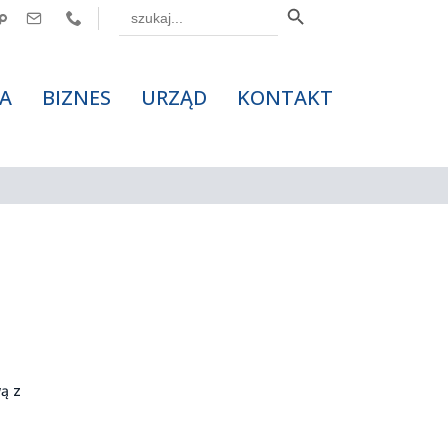
Search



for:
A
BIZNES
URZĄD
KONTAKT
wą z