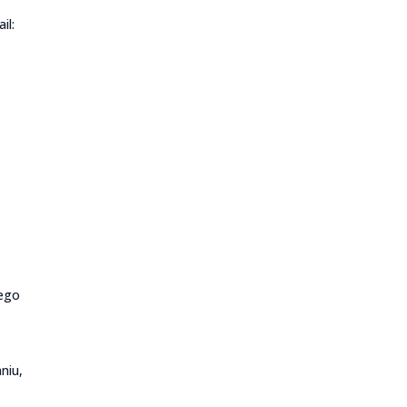
il:
rego
niu,