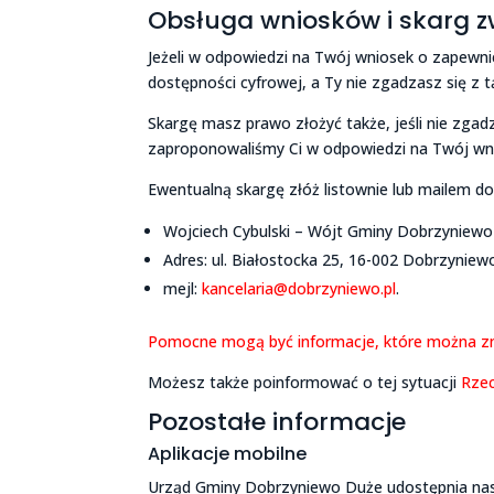
Obsługa wniosków i skarg z
Jeżeli w odpowiedzi na Twój wniosek o zapewn
dostępności cyfrowej, a Ty nie zgadzasz się z
Skargę masz prawo złożyć także, jeśli nie zgad
zaproponowaliśmy Ci w odpowiedzi na Twój wni
Ewentualną skargę złóż listownie lub mailem d
Wojciech Cybulski – Wójt Gminy Dobrzyniewo
Adres: ul. Białostocka 25, 16-002 Dobrzyniew
mejl:
kancelaria@dobrzyniewo.pl
.
Pomocne mogą być informacje, które można zn
Możesz także poinformować o tej sytuacji
Rzec
Pozostałe informacje
Aplikacje mobilne
Urząd Gminy Dobrzyniewo Duże udostępnia nast