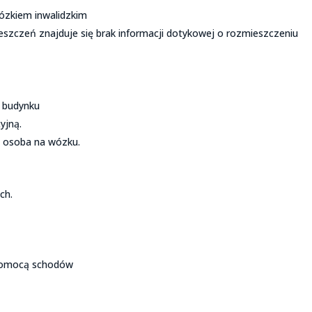
ózkiem inwalidzkim
szczeń znajduje się brak informacji dotykowej o rozmieszczeniu
u budynku
yjną.
ć osoba na wózku.
ch.
 pomocą schodów