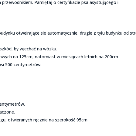
przewodnikiem. Pamiętaj o certyfikacie psa asystującego i
budynku otweirające sie automatycznie, drugie z tyłu budynku od st
eszkód, by wjechać na wózku.
mowych na 125cm, natomiast w miesiącach letnich na 200cm
si 500 centymetrów.
centymetrów.
naczone.
ngu, otwieranych ręcznie na szerokość 95cm