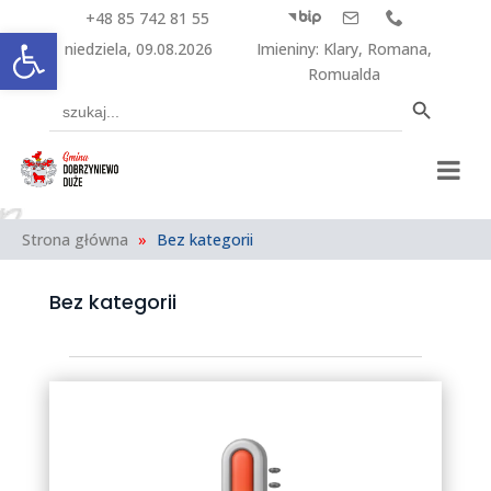
+48 85 742 81 55



Otwórz pasek narzędzi
niedziela, 09.08.2026
Imieniny
:
Klary
,
Romana
,
Romualda
Search Button
Search
for:
Strona główna
»
Bez kategorii
Bez kategorii