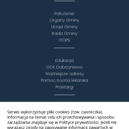
Położenie
Organy Gminy
Urząd Gminy
Rada Gminy
GOPS
Edukacja
GCK Dobrzyniewo
Ważniejsze adresy
Pomoc nocna lekarska
Przetargi
Turystyka i rekreacja
Serwis wykorzystuje pliki cookies (tzw. ciasteczka).
Puszcza Knyszyńska
Informacja na temat celu ich przechowywania i sposobu
Statut
zarządzania znajduje się w Polityce prywatności. Jeżeli nie
wyrażasz zgody na zapisywanie informacji zawartych w
Budżet