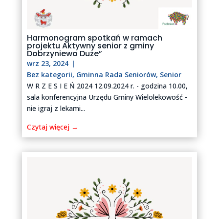
Harmonogram spotkań w ramach
projektu Aktywny senior z gminy
Dobrzyniewo Duże”
wrz 23, 2024
|
Bez kategorii
,
Gminna Rada Seniorów
,
Senior
W R Z E S I E Ń 2024 12.09.2024 r. - godzina 10.00,
sala konferencyjna Urzędu Gminy Wielolekowość -
nie igraj z lekami...
Czytaj więcej →