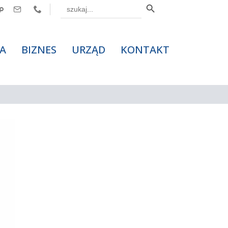
Search



for:
A
BIZNES
URZĄD
KONTAKT