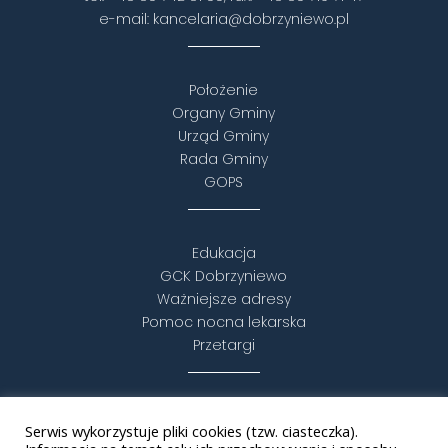
e-mail:
kancelaria@dobrzyniewo.pl
Położenie
Organy Gminy
Urząd Gminy
Rada Gminy
GOPS
Edukacja
GCK Dobrzyniewo
Ważniejsze adresy
Pomoc nocna lekarska
Przetargi
Turystyka i rekreacja
Serwis wykorzystuje pliki cookies (tzw. ciasteczka).
Puszcza Knyszyńska