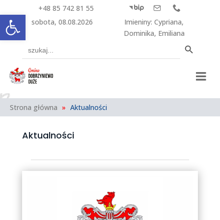
+48 85 742 81 55



Otwórz pasek narzędzi
sobota, 08.08.2026
Imieniny
:
Cypriana
,
Dominika
,
Emiliana
Search Button
Search
for:
Strona główna
»
Aktualności
Aktualności