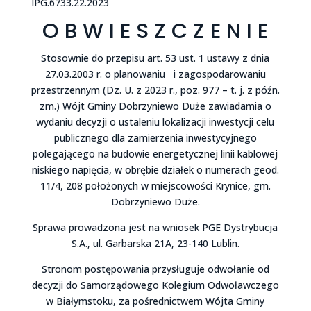
IPG.6733.22.2023
O B W I E S Z C Z E N I E
Stosownie do przepisu art. 53 ust. 1 ustawy z dnia
27.03.2003 r. o planowaniu i zagospodarowaniu
przestrzennym (Dz. U. z 2023 r., poz. 977 – t. j. z późn.
zm.) Wójt Gminy Dobrzyniewo Duże zawiadamia o
wydaniu decyzji o ustaleniu lokalizacji inwestycji celu
publicznego dla zamierzenia inwestycyjnego
polegającego na budowie energetycznej linii kablowej
niskiego napięcia, w obrębie działek o numerach geod.
11/4, 208 położonych w miejscowości Krynice, gm.
Dobrzyniewo Duże.
Sprawa prowadzona jest na wniosek PGE Dystrybucja
S.A., ul. Garbarska 21A, 23-140 Lublin.
Stronom postępowania przysługuje odwołanie od
decyzji do Samorządowego Kolegium Odwoławczego
w Białymstoku, za pośrednictwem Wójta Gminy