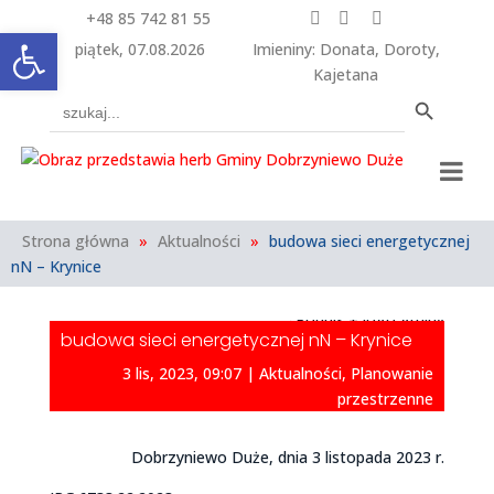
+48 85 742 81 55



Otwórz pasek narzędzi
piątek, 07.08.2026
Imieniny
:
Donata
,
Doroty
,
Kajetana
Search Button
Search
for:
Strona główna
»
Aktualności
»
budowa sieci energetycznej
nN – Krynice
budowa sieci energetycznej nN – Krynice
3 lis, 2023, 09:07
|
Aktualności
,
Planowanie
przestrzenne
Dobrzyniewo Duże, dnia 3 listopada 2023 r.