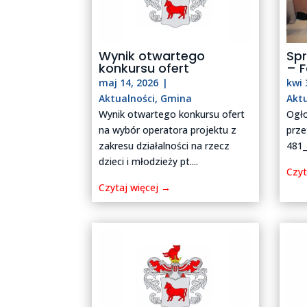
Wynik otwartego
Sp
konkursu ofert
– F
maj 14, 2026
|
kwi 
Aktualności
,
Gmina
Akt
Wynik otwartego konkursu ofert
Ogło
na wybór operatora projektu z
prze
zakresu działalności na rzecz
481_
dzieci i młodzieży pt....
Czyt
Czytaj więcej →