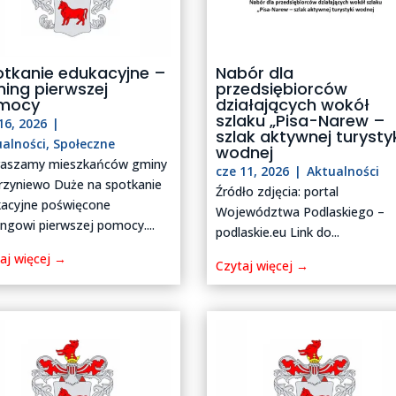
tkanie edukacyjne –
Nabór dla
ning pierwszej
przedsiębiorców
mocy
działających wokół
szlaku „Pisa-Narew –
16, 2026
|
szlak aktywnej turysty
ualności
,
Społeczne
wodnej
raszamy mieszkańców gminy
cze 11, 2026
|
Aktualności
zyniewo Duże na spotkanie
Źródło zdjęcia: portal
acyjne poświęcone
Województwa Podlaskiego –
ingowi pierwszej pomocy....
podlaskie.eu Link do...
aj więcej →
Czytaj więcej →