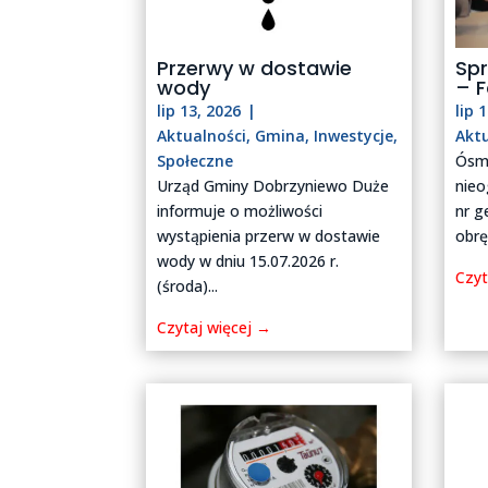
Przerwy w dostawie
Sp
wody
– F
lip 13, 2026
|
lip 
Aktualności
,
Gmina
,
Inwestycje
,
Akt
Społeczne
Ósm
Urząd Gminy Dobrzyniewo Duże
nieo
informuje o możliwości
nr g
wystąpienia przerw w dostawie
obrę
wody w dniu 15.07.2026 r.
Czyt
(środa)...
Czytaj więcej →