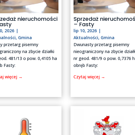
rzedaż nieruchomości
Sprzedaż nieruchomoś
asty
– Fasty
10, 2026
|
lip 10, 2026
|
ualności
,
Gmina
Aktualności
,
Gmina
y przetarg pisemny
Dwunasty przetarg pisemny
graniczony na zbycie działki
nieograniczony na zbycie działk
eod. 481/13 o pow. 0,4105 ha
nr geod. 481/9 o pow. 0,7376 
b Fasty:
obręb Fasty:
aj więcej →
Czytaj więcej →