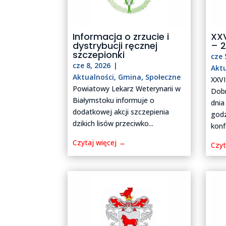
Informacja o zrzucie i
XXV
dystrybucji ręcznej
– 2
szczepionki
cze 
cze 8, 2026
|
Akt
Aktualności
,
Gmina
,
Społeczne
XXVI
Powiatowy Lekarz Weterynarii w
Dobr
Białymstoku informuje o
dnia
dodatkowej akcji szczepienia
godz
dzikich lisów przeciwko...
konf
Czytaj więcej →
Czyt