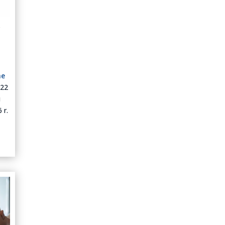
6
ne
 22
i
 r.