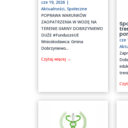
cze 19, 2026
|
Aktualności
,
Społeczne
POPRAWA WARUNKÓW
ZAOPATRZENIA W WODĘ NA
Spo
tre
TERENIE GMINY DOBRZYNIEWO
po
DUŻE #FunduszeUE
cze 
Wnioskodawca: Gmina
Akt
Dobrzyniewo...
Zap
Czytaj więcej →
Dobr
eduk
tren
Czyt