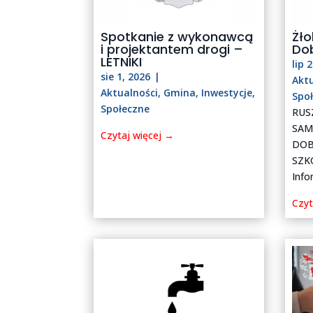
Spotkanie z wykonawcą
Żł
i projektantem drogi –
Do
LETNIKI
lip 
sie 1, 2026
|
Akt
Aktualności
,
Gmina
,
Inwestycje
,
Spo
Społeczne
RUS
SA
Czytaj więcej →
DOB
SZK
Info
Czyt