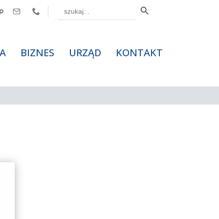
Search Button
Search



for:
A
BIZNES
URZĄD
KONTAKT