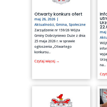
Otwarty konkurs ofert
Inf
utr
maj 26, 2026
|
Ur
Aktualności
,
Gmina
,
Społeczne
22.
Zarządzenie nr 159/26 Wójta
maj 
Gminy Dobrzyniewo Duże z dnia
Akt
25 maja 2026 r. w sprawie
Wój
ogłoszenia „Otwartego
info
konkursu...
wyj
Urz
Czytaj więcej →
na...
Czyt