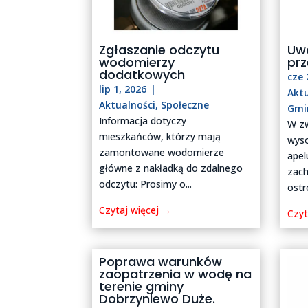
Zgłaszanie odczytu
Uw
wodomierzy
pr
dodatkowych
cze 
lip 1, 2026
|
Akt
Aktualności
,
Społeczne
Gmi
Informacja dotyczy
W z
mieszkańców, którzy mają
wyso
zamontowane wodomierze
ape
główne z nakładką do zdalnego
zach
odczytu: Prosimy o...
ostro
Czytaj więcej →
Czyt
Poprawa warunków
zaopatrzenia w wodę na
terenie gminy
Dobrzyniewo Duże.