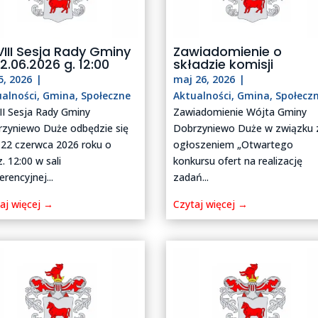
III Sesja Rady Gminy
Zawiadomienie o
2.06.2026 g. 12:00
składzie komisji
5, 2026
|
maj 26, 2026
|
ualności
,
Gmina
,
Społeczne
Aktualności
,
Gmina
,
Społecz
II Sesja Rady Gminy
Zawiadomienie Wójta Gminy
zyniewo Duże odbędzie się
Dobrzyniewo Duże w związku 
 22 czerwca 2026 roku o
ogłoszeniem „Otwartego
. 12:00 w sali
konkursu ofert na realizację
erencyjnej...
zadań...
aj więcej →
Czytaj więcej →