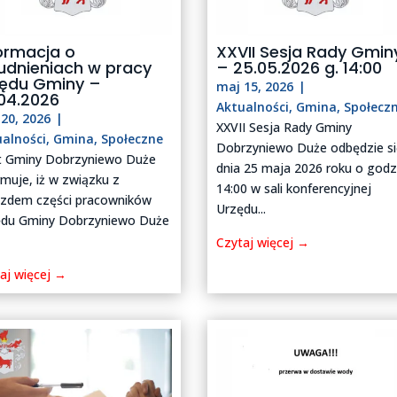
ormacja o
XXVII Sesja Rady Gmin
udnieniach w pracy
– 25.05.2026 g. 14:00
zędu Gminy –
maj 15, 2026
|
04.2026
Aktualności
,
Gmina
,
Społecz
20, 2026
|
XXVII Sesja Rady Gminy
ualności
,
Gmina
,
Społeczne
Dobrzyniewo Duże odbędzie si
t Gminy Dobrzyniewo Duże
dnia 25 maja 2026 roku o godz
rmuje, iż w związku z
14:00 w sali konferencyjnej
azdem części pracowników
Urzędu...
ędu Gminy Dobrzyniewo Duże
Czytaj więcej →
aj więcej →