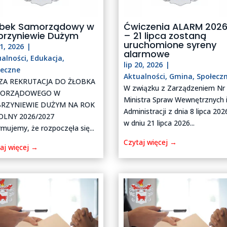
obek Samorządowy w
Ćwiczenia ALARM 202
brzyniewie Dużym
– 21 lipca zostaną
uruchomione syreny
21, 2026
|
alarmowe
ualności
,
Edukacja
,
lip 20, 2026
|
łeczne
Aktualności
,
Gmina
,
Społecz
ZA REKRUTACJA DO ŻŁOBKA
W związku z Zarządzeniem Nr
MORZĄDOWEGO W
Ministra Spraw Wewnętrznych 
RZYNIEWIE DUŻYM NA ROK
Administracji z dnia 8 lipca 2026
OLNY 2026/2027
w dniu 21 lipca 2026...
rmujemy, że rozpoczęła się...
Czytaj więcej →
aj więcej →