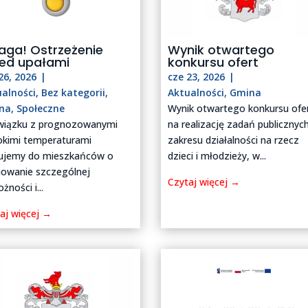
aga! Ostrzeżenie
Wynik otwartego
zed upałami
konkursu ofert
26, 2026
|
cze 23, 2026
|
ualności
,
Bez kategorii
,
Aktualności
,
Gmina
na
,
Społeczne
Wynik otwartego konkursu ofe
wiązku z prognozowanymi
na realizację zadań publicznyc
kimi temperaturami
zakresu działalności na rzecz
lujemy do mieszkańców o
dzieci i młodzieży, w...
owanie szczególnej
Czytaj więcej →
żności i...
aj więcej →