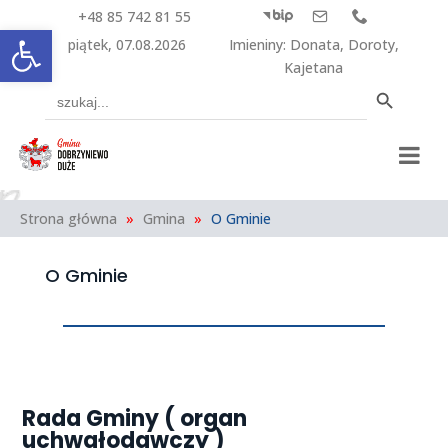
+48 85 742 81 55



Otwórz pasek narzędzi
piątek, 07.08.2026
Imieniny
:
Donata
,
Doroty
,
Kajetana
Search Button
Search
for:
Strona główna
»
Gmina
»
O Gminie
O Gminie
Rada Gminy ( organ
uchwałodawczy )