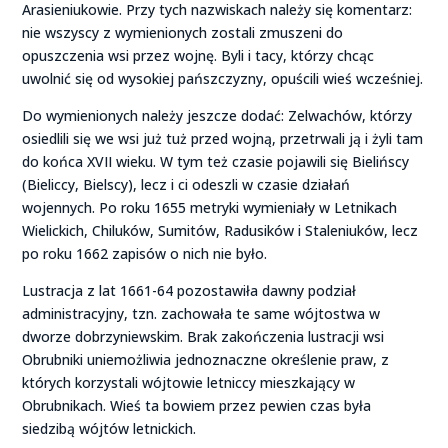
Arasieniukowie. Przy tych nazwiskach należy się komentarz:
nie wszyscy z wymienionych zostali zmuszeni do
opuszczenia wsi przez wojnę. Byli i tacy, którzy chcąc
uwolnić się od wysokiej pańszczyzny, opuścili wieś wcześniej.
Do wymienionych należy jeszcze dodać: Zelwachów, którzy
osiedlili się we wsi już tuż przed wojną, przetrwali ją i żyli tam
do końca XVII wieku. W tym też czasie pojawili się Bielińscy
(Bieliccy, Bielscy), lecz i ci odeszli w czasie działań
wojennych. Po roku 1655 metryki wymieniały w Letnikach
Wielickich, Chiluków, Sumitów, Radusików i Staleniuków, lecz
po roku 1662 zapisów o nich nie było.
Lustracja z lat 1661-64 pozostawiła dawny podział
administracyjny, tzn. zachowała te same wójtostwa w
dworze dobrzyniewskim. Brak zakończenia lustracji wsi
Obrubniki uniemożliwia jednoznaczne określenie praw, z
których korzystali wójtowie letniccy mieszkający w
Obrubnikach. Wieś ta bowiem przez pewien czas była
siedzibą wójtów letnickich.