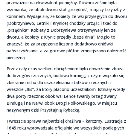
przeważnie na ekwiwalent pieniężny. Równocześnie była
wzmianka, że obok dworu stał „przędnik”, mający trzy izby z
kominem. Wydaje się, że kobiety ze wsi przyległych do dworu
(Dobrzyniewo, Letniki i Krynice) chodziły prząść i tkać do
„przędnika”. Kobiety z Dobrzyniewa otrzymywały len ze
dworu, a kobiety z Krynic przędły „beze dnia”. Mogło to
znaczyć, że za przędzenie liczono dodatkowo dniówki
pańszczyźniane, a za gotowe płótno zmniejszano należność
pieniężną.
Przez cały czas wielkim obciążeniem było dowożenie zboża
do brzegów rzecznych, budowa komięg, z czym wiązało się
zbieranie mchu dla uszczelniania statków rzecznych i
wreszcie „flis”, za który płacono uczestnikom. Istniały wtedy
dwa porty rzeczne: obok wsi Leńce twardy brzeg zwany
Bindugą i na Narwi obok Drogi Polkowskiego, w miejscu
nazywanym dziś Przystajnią Rybacką.
I wreszcie sprawa najbardziej drażliwa – karczmy. Lustracja z
1645 roku wprowadzała oficjalnie we wszystkich podległych