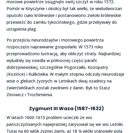
morowe powietrze osiągnęło swój szczyt w roku 1572.
Pomór w Knyszynie i okolicy był tak wielki, że wieludworzan
opuściło ciało królewskie i postanowiono zwłoki królewskie
przewieźć do zamku tykocińskiego, gdzie przebywały do
ustąpienia plag.
Po przejściu nieurodzajów i morowego powietrza
rozpoczęto naprawianie gospodarki. W 1573 roku
przeprowadzono lustrację, aby obliczyć straty. Najbardziej
wyludniły się osiedla w północnej części parafii
dobrzyniewskiej, szczególnie Pogorzałki, Kozopatry
(Kozińce) i Kulikówka. W małym stopniu odczuły nieurodzaje
wsie o glebach żyznych: w Letnikach dwaj osadnicy na
ćwierćwłókach zostali zwolnieni z danin. Byli to Stasz
Zinowicz i Trochimienia.
Zygmunt III Waza
(1587-1632)
W latach 1600-1615 problem ucieczki ze wsi
pańszczyźnianych najwyraźniej zarysował się we wsi Letniki.
Tutaj na 60 włók żyznej ziemi, aż 18 ¼ włóki stanowiły pola