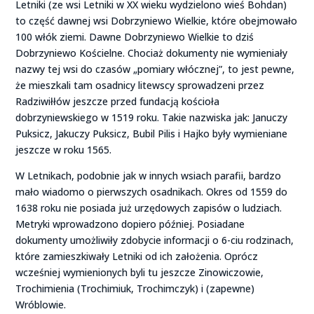
Letniki (ze wsi Letniki w XX wieku wydzielono wieś Bohdan)
to część dawnej wsi Dobrzyniewo Wielkie, które obejmowało
100 włók ziemi. Dawne Dobrzyniewo Wielkie to dziś
Dobrzyniewo Kościelne. Chociaż dokumenty nie wymieniały
nazwy tej wsi do czasów „pomiary włócznej”, to jest pewne,
że mieszkali tam osadnicy litewscy sprowadzeni przez
Radziwiłłów jeszcze przed fundacją kościoła
dobrzyniewskiego w 1519 roku. Takie nazwiska jak: Januczy
Puksicz, Jakuczy Puksicz, Bubil Pilis i Hajko były wymieniane
jeszcze w roku 1565.
W Letnikach, podobnie jak w innych wsiach parafii, bardzo
mało wiadomo o pierwszych osadnikach. Okres od 1559 do
1638 roku nie posiada już urzędowych zapisów o ludziach.
Metryki wprowadzono dopiero później. Posiadane
dokumenty umożliwiły zdobycie informacji o 6-ciu rodzinach,
które zamieszkiwały Letniki od ich założenia. Oprócz
wcześniej wymienionych byli tu jeszcze Zinowiczowie,
Trochimienia (Trochimiuk, Trochimczyk) i (zapewne)
Wróblowie.