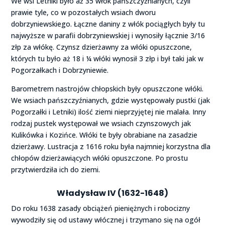
We wsi Letniki było aż 35 włók pańszczyźnianych, czyli
prawie tyle, co w pozostałych wsiach dworu
dobrzyniewskiego. Łączne daniny z włók pociągłych były tu
najwyższe w parafii dobrzyniewskiej i wynosiły łącznie 3/16
złp za włókę. Czynsz dzierżawny za włóki opuszczone,
których tu było aż 18 i ¼ włóki wynosił 3 złp i był taki jak w
Pogorzałkach i Dobrzyniewie.
Barometrem nastrojów chłopskich były opuszczone włóki.
We wsiach pańszczyźnianych, gdzie występowały pustki (jak
Pogorzałki i Letniki) ilość ziemi nieprzyjętej nie malała. Inny
rodzaj pustek występował we wsiach czynszowych jak
Kulikówka i Kozińce. Włóki te były obrabiane na zasadzie
dzierżawy. Lustracja z 1616 roku była najmniej korzystna dla
chłopów dzierżawiących włóki opuszczone. Po prostu
przytwierdziła ich do ziemi.
Władysław IV
(1632-1648)
Do roku 1638 zasady obciążeń pieniężnych i robocizny
wywodziły się od ustawy włócznej i trzymano się na ogół