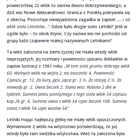
powierzchnię 22 włók to ziemia dworu dobrzyniewskiego, a
dziś wsi Nowe Aleksandrowo. Granica z Ponikłą pokrywała się
z obecną. Pozostaje niewyjaśniona zagadka w zapisie:
„…i od
włók sioła Letników…”
. Gdzie było drugie sioło Letniki? Jeśli w
ogóle było – to obok Krynic. Czy nazwa wsi nie pochodzi od
grupy ludzi (zapewne małej) nazywanych Letnikami?
Ta wieś założona na ziemi żyznej nie miała wtedy włók
nieprzyjętych, Jej rozmiary i powinności opisano dokładnie w
zapisie lustracji z 1561 roku:
„W tem siole gruntu dobrego włók
60. Wolnych włók na wójta 2, na osoczniki 4. Powinność:
Czynszu gr. 12. Za kury, gęsi, jajca gr. 3 ½. Za stacyą 2 ½. Za
niewody gr. 2. Owsa beczek 2. Siana wóz. Robota 2 dni w
tydzień. Summa płatu pieniężnego z tego sioła włók 54 czynszu
kop 26 gr. 6. Summa owsa z włók 54 czyni beczek 108. Summa
siana z włók 54 czyni wozów 54”
.
Letniki mając najlepszą glebę nie miały włók opuszczonych.
Wymienione 2 włóki na wójtostwo potwierdzają, że już
wtedy była tam siedziba wójtostwa. Wieś ta założona była