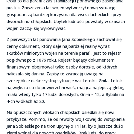
króla to dla parafii czas stabilizacji i ponownego zasiedlania
pustek. Zniszczenia lat wojen wytworzył nową sytuację
gospodarczą bardziej korzystną dla wsi szlacheckich i przy
dworach niż chłopskich. Ubytek ludności powstały w czasach
wojen zaczął się wyrównywać.
Z pierwszych lat panowania Jana Sobieskiego zachował się
cenny dokument, który daje najbardziej realny wyraz
skutków minionych wojen na terenie parafii. Jest to rejestr
pogłównego z 1676 roku. Rejestr będący dokumentem
finansowym obejmował tylko osoby dorosłe, od których
naliczała się danina. Zapisy te zwracają uwagę na
szczególnie niekorzystną sytuację wsi Letniki i Gniła. Letniki
największa co do powierzchni wieś, mająca najlepszą glebę,
miała wtedy tylko 17 ludzi dorosłych, Gniła – 12, a Rybaki na
4-ch włókach aż 20.
Na opuszczonych włókach chłopskich osiedlali się nowi
przybysze. Pomimo, że od rewolty wojskowej do wstąpienia
Jana Sobieskiego na tron upłynęło 11 lat, było jeszcze dużo
ziemi wolnej dla nowych osadników. Brak ludzi do pracy