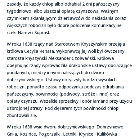
zasady, że każdy chłop albo odrabiał 2 dni pańszczyzny
tygodniowo, albo uiszczał opłatę czynszową. Ważnym
czynnikiem skłaniającym dzierżawców do nakładania coraz
większych robocizn było dobre położenie komunikacyjne:
rzeki Narew i Supraśl.
W roku 1638 rządy nad Starostwem Knyszyńskim przejęła
królowa Cecylia Renata. Wykonawcą jej woli był ówczesny
starosta knyszyński Aleksander Czołwański. Królowa
obejmując rządy wprowadziła drakońskie ustawy obciążające
poddanych, między innymi należących do dworu
dobrzyniewskiego. Ustawy dotyczyły bardzo wysokich
robocizn, ponadto czasu odpoczynku podczas odrabiania
pańszczyzny, powinności (podwody, stróże i inne) oraz
opłaty czynszu. Wszelkie sprzeciwy i opór łamano przy użyciu
uzbrojonej straży. Pod ciężarem tych powinności chłopi
zbuntowali się.
W roku 1638 wsie dworu dobrzyniewskiego: Dobrzyniewo,
Gniła, Kozińce, Pogorzałki, Letniki, Krynice i Kulikówka