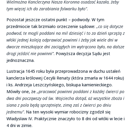
Wielmożna Kanclerzyna Nasza Koronna osadzać kazała, żeby
tym więcej ich do zarabiania folwarku było”
.
Pozostał jeszcze ostatni punkt – podwody. W tym
przedmiocie tak brzmiało orzeczenie sądowe:
„co się dotycze
podwod, te mogli poddani na mil dziesięć i to za dzień sprzężą z
włóki jednej koleją odprawiać powinni i żeby jak wiele dni w
dworze mieszkające dni zaciągłych im wytrącono było, na dalsze
drogi jeździć nie powinni”
. Powyższa decyzja Sądu jest
jednoznaczna.
Lustracja 1645 roku była przeprowadzona w duchu ustaleń
kanclerza królowej Cecylii Renaty (która zmarła w 1644 roku)
i ks. Andrzeja Leszczyńskiego, biskupa kamienieckiego.
Mówiły one, że
„pracować powinni poddani z każdej ćwierci po
dwa dni począwszy od św. Wojciecha dotąd, aż wszystkie zboża i
siana z pola będą sprzątnięte, zimą zaś z ćwierci po dniu
jednemu”
. Na ten wysoki wymiar robocizny zgodził się
Władysław IV. Praktycznie znaczyło to 8 dni od włóki w lecie i
4 dni w zimie.