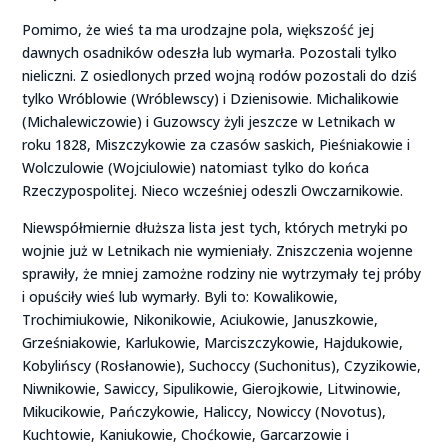
Pomimo, że wieś ta ma urodzajne pola, większość jej
dawnych osadników odeszła lub wymarła. Pozostali tylko
nieliczni. Z osiedlonych przed wojną rodów pozostali do dziś
tylko Wróblowie (Wróblewscy) i Dzienisowie. Michalikowie
(Michalewiczowie) i Guzowscy żyli jeszcze w Letnikach w
roku 1828, Miszczykowie za czasów saskich, Pieśniakowie i
Wolczulowie (Wojciulowie) natomiast tylko do końca
Rzeczypospolitej. Nieco wcześniej odeszli Owczarnikowie.
Niewspółmiernie dłuższa lista jest tych, których metryki po
wojnie już w Letnikach nie wymieniały. Zniszczenia wojenne
sprawiły, że mniej zamożne rodziny nie wytrzymały tej próby
i opuściły wieś lub wymarły. Byli to: Kowalikowie,
Trochimiukowie, Nikonikowie, Aciukowie, Januszkowie,
Grześniakowie, Karlukowie, Marciszczykowie, Hajdukowie,
Kobylińscy (Rosłanowie), Suchoccy (Suchonitus), Czyzikowie,
Niwnikowie, Sawiccy, Sipulikowie, Gierojkowie, Litwinowie,
Mikucikowie, Pańczykowie, Haliccy, Nowiccy (Novotus),
Kuchtowie, Kaniukowie, Choćkowie, Garcarzowie i