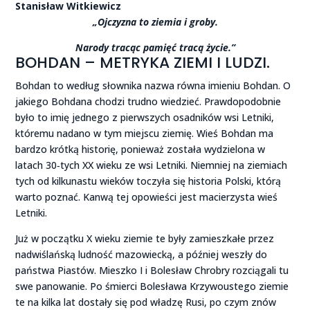
Stanisław Witkiewicz
„Ojczyzna to ziemia i groby.
Narody tracąc pamięć tracą życie.”
BOHDAN – METRYKA ZIEMI I LUDZI.
Bohdan to według słownika nazwa równa imieniu Bohdan. O
jakiego Bohdana chodzi trudno wiedzieć. Prawdopodobnie
było to imię jednego z pierwszych osadników wsi Letniki,
któremu nadano w tym miejscu ziemię. Wieś Bohdan ma
bardzo krótką historię, ponieważ została wydzielona w
latach 30‑tych XX wieku ze wsi Letniki. Niemniej na ziemiach
tych od kilkunastu wieków toczyła się historia Polski, którą
warto poznać. Kanwą tej opowieści jest macierzysta wieś
Letniki.
Już w początku X wieku ziemie te były zamieszkałe przez
nadwiślańską ludność mazowiecką, a później weszły do
państwa Piastów. Mieszko I i Bolesław Chrobry rozciągali tu
swe panowanie. Po śmierci Bolesława Krzywoustego ziemie
te na kilka lat dostały się pod władzę Rusi, po czym znów