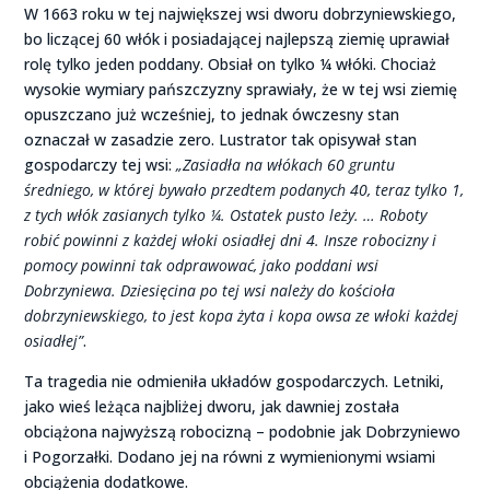
W 1663 roku w tej największej wsi dworu dobrzyniewskiego,
bo liczącej 60 włók i posiadającej najlepszą ziemię uprawiał
rolę tylko jeden poddany. Obsiał on tylko ¼ włóki. Chociaż
wysokie wymiary pańszczyzny sprawiały, że w tej wsi ziemię
opuszczano już wcześniej, to jednak ówczesny stan
oznaczał w zasadzie zero. Lustrator tak opisywał stan
gospodarczy tej wsi:
„Zasiadła na włókach 60 gruntu
średniego, w której bywało przedtem podanych 40, teraz tylko 1,
z tych włók zasianych tylko ¼. Ostatek pusto leży. … Roboty
robić powinni z każdej włoki osiadłej dni 4. Insze robocizny i
pomocy powinni tak odprawować, jako poddani wsi
Dobrzyniewa. Dziesięcina po tej wsi należy do kościoła
dobrzyniewskiego, to jest kopa żyta i kopa owsa ze włoki każdej
osiadłej”
.
Ta tragedia nie odmieniła układów gospodarczych. Letniki,
jako wieś leżąca najbliżej dworu, jak dawniej została
obciążona najwyższą robocizną – podobnie jak Dobrzyniewo
i Pogorzałki. Dodano jej na równi z wymienionymi wsiami
obciążenia dodatkowe.