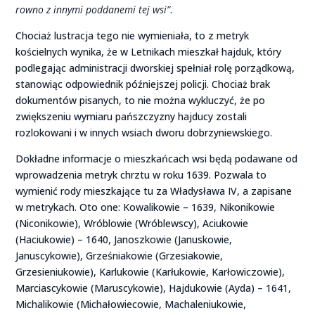
rowno z innymi poddanemi tej wsi”
.
Chociaż lustracja tego nie wymieniała, to z metryk
kościelnych wynika, że w Letnikach mieszkał hajduk, który
podlegając administracji dworskiej spełniał rolę porządkową,
stanowiąc odpowiednik późniejszej policji. Chociaż brak
dokumentów pisanych, to nie można wykluczyć, że po
zwiększeniu wymiaru pańszczyzny hajducy zostali
rozlokowani i w innych wsiach dworu dobrzyniewskiego.
Dokładne informacje o mieszkańcach wsi będą podawane od
wprowadzenia metryk chrztu w roku 1639. Pozwala to
wymienić rody mieszkające tu za Władysława IV, a zapisane
w metrykach. Oto one: Kowalikowie – 1639, Nikonikowie
(Niconikowie), Wróblowie (Wróblewscy), Aciukowie
(Haciukowie) – 1640, Janoszkowie (Januskowie,
Januscykowie), Grześniakowie (Grzesiakowie,
Grzesieniukowie), Karlukowie (Karłukowie, Karłowiczowie),
Marciascykowie (Maruscykowie), Hajdukowie (Ayda) – 1641,
Michalikowie (Michałowiecowie, Machaleniukowie,