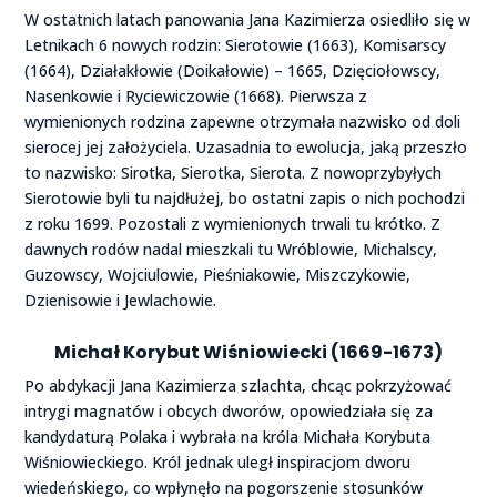
W ostatnich latach panowania Jana Kazimierza osiedliło się w
Letnikach 6 nowych rodzin: Sierotowie (1663), Komisarscy
(1664), Działakłowie (Doikałowie) – 1665, Dzięciołowscy,
Nasenkowie i Ryciewiczowie (1668). Pierwsza z
wymienionych rodzina zapewne otrzymała nazwisko od doli
sierocej jej założyciela. Uzasadnia to ewolucja, jaką przeszło
to nazwisko: Sirotka, Sierotka, Sierota. Z nowoprzybyłych
Sierotowie byli tu najdłużej, bo ostatni zapis o nich pochodzi
z roku 1699. Pozostali z wymienionych trwali tu krótko. Z
dawnych rodów nadal mieszkali tu Wróblowie, Michalscy,
Guzowscy, Wojciulowie, Pieśniakowie, Miszczykowie,
Dzienisowie i Jewlachowie.
Michał Korybut Wiśniowiecki
(1669-1673)
Po abdykacji Jana Kazimierza szlachta, chcąc pokrzyżować
intrygi magnatów i obcych dworów, opowiedziała się za
kandydaturą Polaka i wybrała na króla Michała Korybuta
Wiśniowieckiego. Król jednak uległ inspiracjom dworu
wiedeńskiego, co wpłynęło na pogorszenie stosunków