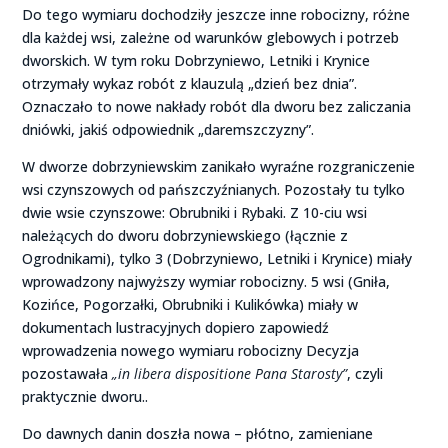
Do tego wymiaru dochodziły jeszcze inne robocizny, różne
dla każdej wsi, zależne od warunków glebowych i potrzeb
dworskich. W tym roku Dobrzyniewo, Letniki i Krynice
otrzymały wykaz robót z klauzulą „dzień bez dnia”.
Oznaczało to nowe nakłady robót dla dworu bez zaliczania
dniówki, jakiś odpowiednik „daremszczyzny”.
W dworze dobrzyniewskim zanikało wyraźne rozgraniczenie
wsi czynszowych od pańszczyźnianych. Pozostały tu tylko
dwie wsie czynszowe: Obrubniki i Rybaki. Z 10-ciu wsi
należących do dworu dobrzyniewskiego (łącznie z
Ogrodnikami), tylko 3 (Dobrzyniewo, Letniki i Krynice) miały
wprowadzony najwyższy wymiar robocizny. 5 wsi (Gniła,
Kozińce, Pogorzałki, Obrubniki i Kulikówka) miały w
dokumentach lustracyjnych dopiero zapowiedź
wprowadzenia nowego wymiaru robocizny Decyzja
pozostawała
„in libera dispositione Pana Starosty”
, czyli
praktycznie dworu..
Do dawnych danin doszła nowa – płótno, zamieniane