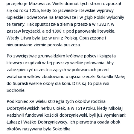
przejęło je Mazowsze. Wielki dramat tych stron rozpoczął
się od roku 1255, kiedy to jaćwiesko-litewskie wyprawy
łupieskie i odwetowe na Mazowsze i w głąb Polski wyludniły
te tereny. Tak spustoszała ziemia przeszła w 1382 r. w
zastaw krzyżacki, a od 1398 r. pod panowanie litewskie.
Wtedy Litwa była już w unii z Polską. Opuszczone i
nieuprawiane ziemie porosła puszcza.
Po zwycięstwie grunwaldzkim królowie polscy i książęta
litewscy urządzali w tej puszczy wielkie polowania. Aby
zabezpieczyć uczestniczących w polowaniach przed
watahami wilków zbudowano u ujścia rzeczki Sokołdki Małej
do Supraśli wielkie okoły dla koni. Dziś są to pola wsi
Sochonie.
Pod koniec XV wieku strzegła tych okołów rodzina
Dobrzyniewskich herbu Ciołek, a w 1519 roku, kiedy Mikołaj
Radziwiłł fundował kościół dobrzyniewski, byli już wymieniani:
Łukasz i Waśko Dobrzyniewscy. Ich pierwotna osada obok
okołów nazywana była Sokołdką.