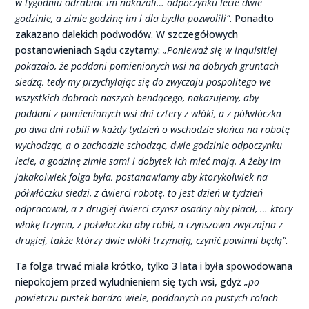
w tygodniu odrabiać im nakazali… odpoczynku lecie dwie
godzinie, a zimie godzinę im i dla bydła pozwolili”
. Ponadto
zakazano dalekich podwodów. W szczegółowych
postanowieniach Sądu czytamy:
„Ponieważ się w inquisitiej
pokazało, że poddani pomienionych wsi na dobrych gruntach
siedzą, tedy my przychylając się do zwyczaju pospolitego we
wszystkich dobrach naszych bendącego, nakazujemy, aby
poddani z pomienionych wsi dni cztery z włóki, a z półwłóczka
po dwa dni robili w każdy tydzień o wschodzie słońca na robotę
wychodząc, a o zachodzie schodząc, dwie godzinie odpoczynku
lecie, a godzinę zimie sami i dobytek ich mieć mają. A żeby im
jakakolwiek folga była, postanawiamy aby ktorykolwiek na
półwłóczku siedzi, z ćwierci robotę, to jest dzień w tydzień
odpracował, a z drugiej ćwierci czynsz osadny aby płacił, … ktory
włokę trzyma, z połwłoczka aby robił, a czynszowa zwyczajna z
drugiej, także którzy dwie włóki trzymają, czynić powinni będą”
.
Ta folga trwać miała krótko, tylko 3 lata i była spowodowana
niepokojem przed wyludnieniem się tych wsi, gdyż
„po
powietrzu pustek bardzo wiele, poddanych na pustych rolach