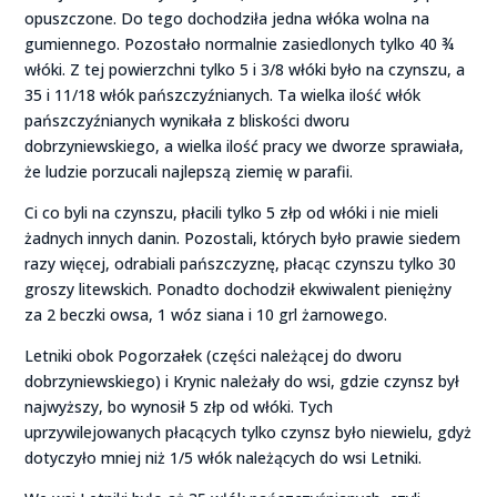
opuszczone. Do tego dochodziła jedna włóka wolna na
gumiennego. Pozostało normalnie zasiedlonych tylko 40 ¾
włóki. Z tej powierzchni tylko 5 i 3/8 włóki było na czynszu, a
35 i 11/18 włók pańszczyźnianych. Ta wielka ilość włók
pańszczyźnianych wynikała z bliskości dworu
dobrzyniewskiego, a wielka ilość pracy we dworze sprawiała,
że ludzie porzucali najlepszą ziemię w parafii.
Ci co byli na czynszu, płacili tylko 5 złp od włóki i nie mieli
żadnych innych danin. Pozostali, których było prawie siedem
razy więcej, odrabiali pańszczyznę, płacąc czynszu tylko 30
groszy litewskich. Ponadto dochodził ekwiwalent pieniężny
za 2 beczki owsa, 1 wóz siana i 10 grl żarnowego.
Letniki obok Pogorzałek (części należącej do dworu
dobrzyniewskiego) i Krynic należały do wsi, gdzie czynsz był
najwyższy, bo wynosił 5 złp od włóki. Tych
uprzywilejowanych płacących tylko czynsz było niewielu, gdyż
dotyczyło mniej niż 1/5 włók należących do wsi Letniki.