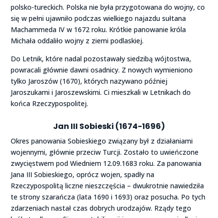
polsko-tureckich. Polska nie była przygotowana do wojny, co
się w pełni ujawniło podczas wielkiego najazdu sułtana
Machammeda IV w 1672 roku. Krótkie panowanie króla
Michała oddaliło wojny z ziemi podlaskiej.
Do Letnik, które nadal pozostawały siedzibą wójtostwa,
powracali głównie dawni osadnicy. Z nowych wymieniono
tylko Jaroszów (1670), których nazywano później
Jaroszukami i Jaroszewskimi. Ci mieszkali w Letnikach do
końca Rzeczypospolitej.
Jan III Sobieski
(1674-1696)
Okres panowania Sobieskiego związany był z działaniami
wojennymi, głównie przeciw Turcji. Zostało to uwieńczone
zwycięstwem pod Wiedniem 12.09.1683 roku. Za panowania
Jana III Sobieskiego, oprócz wojen, spadły na
Rzeczypospolitą liczne nieszczęścia – dwukrotnie nawiedziła
te strony szarańcza (lata 1690 i 1693) oraz posucha. Po tych
zdarzeniach nastał czas dobrych urodzajów. Rządy tego