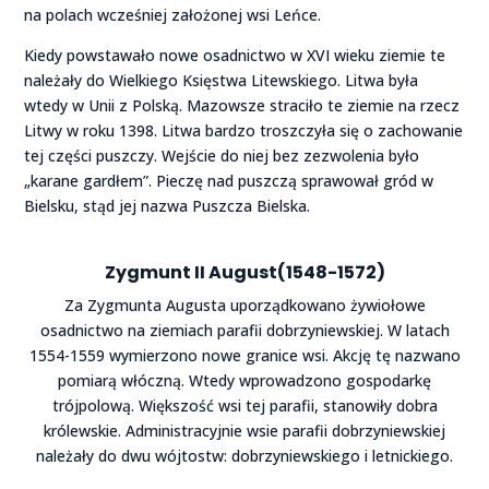
na polach wcześniej założonej wsi Leńce.
Kiedy powstawało nowe osadnictwo w XVI wieku ziemie te
należały do Wielkiego Księstwa Litewskiego. Litwa była
wtedy w Unii z Polską. Mazowsze straciło te ziemie na rzecz
Litwy w roku 1398. Litwa bardzo troszczyła się o zachowanie
tej części puszczy. Wejście do niej bez zezwolenia było
„karane gardłem”. Pieczę nad puszczą sprawował gród w
Bielsku, stąd jej nazwa Puszcza Bielska.
Zygmunt II August
(1548-1572)
Za Zygmunta Augusta uporządkowano żywiołowe
osadnictwo na ziemiach parafii dobrzyniewskiej. W latach
1554-1559 wymierzono nowe granice wsi. Akcję tę nazwano
pomiarą włóczną. Wtedy wprowadzono gospodarkę
trójpolową. Większość wsi tej parafii, stanowiły dobra
królewskie. Administracyjnie wsie parafii dobrzyniewskiej
należały do dwu wójtostw: dobrzyniewskiego i letnickiego.