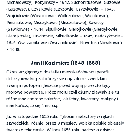
Michałowscy), Kobylińscy – 1642, Suchonitusowie, Guzowie
(Guzowscy), Czyzikowie (Czyżowie, Czyzykowie) – 1643,
Wojciulowie (Woyciulowie, Wollczulowie, Wujcikowie),
Pieśniakowie, Misczykowie (Misczukowie), Sawiccy
(Sawikowie) – 1644, Sipulikowie, Gierojkowie (Gieroykowie,
Gierejkowie), Litwinowie, Mikucikowie – 1645, Pańczykowie –
1646, Owczarnikowie (Owcarnikowie), Novotus (Nowikowie)
– 1648.
Jan II Kazimierz
(1648-1668)
Okres względnego dostatku mieszkańców wsi parafii
dobrzyniewskiej zakończył się najazdem szwedzkim,
zwanym potopem. Jeszcze przed wojną przeszło tędy
morowe powietrze. Prócz moru czyli dżumy zjawiały się tu
różne inne choroby zakaźne, jak febry, kwartany, maligny i
inne kończące się śmiercią.
Już w listopadzie 1655 roku Tykocin znalazł się w rękach
szwedzkich. Później przez 9 miesięcy wojska polskie oblegały
twierdzę tykocińską. W lipcu 1656 roku nadeszła odsiecz