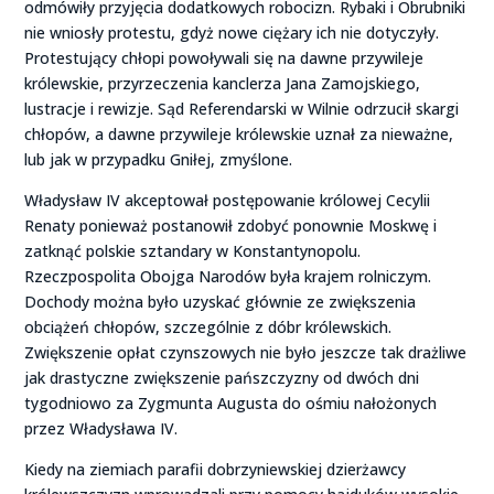
odmówiły przyjęcia dodatkowych robocizn. Rybaki i Obrubniki
nie wniosły protestu, gdyż nowe ciężary ich nie dotyczyły.
Protestujący chłopi powoływali się na dawne przywileje
królewskie, przyrzeczenia kanclerza Jana Zamojskiego,
lustracje i rewizje. Sąd Referendarski w Wilnie odrzucił skargi
chłopów, a dawne przywileje królewskie uznał za nieważne,
lub jak w przypadku Gniłej, zmyślone.
Władysław IV akceptował postępowanie królowej Cecylii
Renaty ponieważ postanowił zdobyć ponownie Moskwę i
zatknąć polskie sztandary w Konstantynopolu.
Rzeczpospolita Obojga Narodów była krajem rolniczym.
Dochody można było uzyskać głównie ze zwiększenia
obciążeń chłopów, szczególnie z dóbr królewskich.
Zwiększenie opłat czynszowych nie było jeszcze tak drażliwe
jak drastyczne zwiększenie pańszczyzny od dwóch dni
tygodniowo za Zygmunta Augusta do ośmiu nałożonych
przez Władysława IV.
Kiedy na ziemiach parafii dobrzyniewskiej dzierżawcy