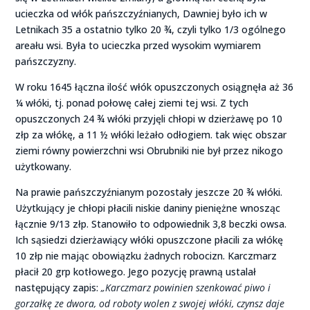
ucieczka od włók pańszczyźnianych, Dawniej było ich w
Letnikach 35 a ostatnio tylko 20 ¾, czyli tylko 1/3 ogólnego
areału wsi. Była to ucieczka przed wysokim wymiarem
pańszczyzny.
W roku 1645 łączna ilość włók opuszczonych osiągnęła aż 36
¼ włóki, tj. ponad połowę całej ziemi tej wsi. Z tych
opuszczonych 24 ¾ włóki przyjęli chłopi w dzierżawę po 10
złp za włókę, a 11 ½ włóki leżało odłogiem. tak więc obszar
ziemi równy powierzchni wsi Obrubniki nie był przez nikogo
użytkowany.
Na prawie pańszczyźnianym pozostały jeszcze 20 ¾ włóki.
Użytkujący je chłopi płacili niskie daniny pieniężne wnosząc
łącznie 9/13 złp. Stanowiło to odpowiednik 3,8 beczki owsa.
Ich sąsiedzi dzierżawiący włóki opuszczone płacili za włókę
10 złp nie mając obowiązku żadnych robocizn. Karczmarz
płacił 20 grp kotłowego. Jego pozycję prawną ustalał
następujący zapis:
„Karczmarz powinien szenkować piwo i
gorzałkę ze dwora, od roboty wolen z swojej włóki, czynsz daje