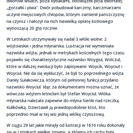
dworowi wsiach, poza Rybakami, obowiązek picia dworskiej
„gorzałki i piwa”. Dwór pobudował karczmy, karczmarzami
uczynił miejscowych chłopów, którym zamienił pańszczyznę
na czynsz i nałożył na nich niewielką opłatę kotłowego
wynoszącą 20 grp rocznie.
W Letnikach utrzymywały się nadal 3 włóki wolne: 2
wójtowskie i jedna młynarska. Lustracja nie wymieniała
nazwiska wójta, jednak w metrykach kościelnych tego czasu
pojawiło się charakterystyczne nazwisko Woygiul, Wolczul,
które w dalszej ewolucji było zapisywane: Woycik, Woyciut i
Woyciul. Nie da się wykluczyć, że byli to poprzedniego wójta
Daniły Sułakowicza, którym od pełnionej funkcji przydano
nazwisko Woyciul. Idąc za dokumentami można uznać, że
wówczas wójtem letnickim był Stefan Woyciul. Włóka
młynarska należała zapewne do młyna Sieńki nad rzeczką
Kulikówką. Dzierżawił ją prawdopodobnie ktoś, kto
poprzednio miał w tej wsi jedną włókę czynszową.
W ciągu 29 lat jakie minęły od lustracji w 1616 roku dokonały
się w Letnikach wielkie zmiany, a główną ich cechą była