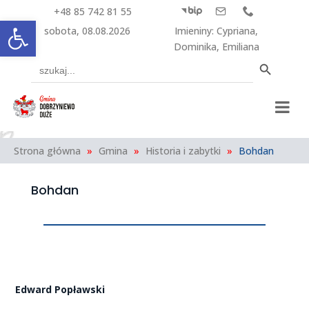
+48 85 742 81 55



Otwórz pasek narzędzi
sobota, 08.08.2026
Imieniny
:
Cypriana
,
Dominika
,
Emiliana
Search Button
Search
for:
Strona główna
»
Gmina
»
Historia i zabytki
»
Bohdan
Bohdan
Edward Popławski