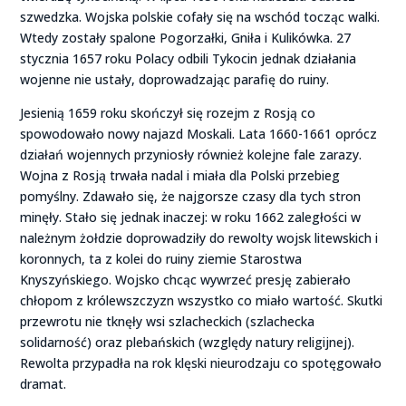
szwedzka. Wojska polskie cofały się na wschód tocząc walki.
Wtedy zostały spalone Pogorzałki, Gniła i Kulikówka. 27
stycznia 1657 roku Polacy odbili Tykocin jednak działania
wojenne nie ustały, doprowadzając parafię do ruiny.
Jesienią 1659 roku skończył się rozejm z Rosją co
spowodowało nowy najazd Moskali. Lata 1660-1661 oprócz
działań wojennych przyniosły również kolejne fale zarazy.
Wojna z Rosją trwała nadal i miała dla Polski przebieg
pomyślny. Zdawało się, że najgorsze czasy dla tych stron
minęły. Stało się jednak inaczej: w roku 1662 zaległości w
należnym żołdzie doprowadziły do rewolty wojsk litewskich i
koronnych, ta z kolei do ruiny ziemie Starostwa
Knyszyńskiego. Wojsko chcąc wywrzeć presję zabierało
chłopom z królewszczyzn wszystko co miało wartość. Skutki
przewrotu nie tknęły wsi szlacheckich (szlachecka
solidarność) oraz plebańskich (względy natury religijnej).
Rewolta przypadła na rok klęski nieurodzaju co spotęgowało
dramat.