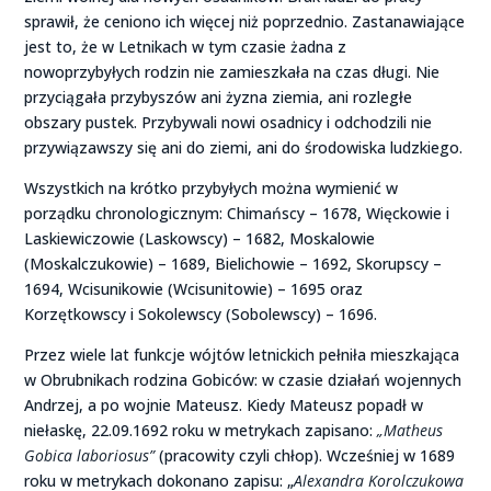
sprawił, że ceniono ich więcej niż poprzednio. Zastanawiające
jest to, że w Letnikach w tym czasie żadna z
nowoprzybyłych rodzin nie zamieszkała na czas długi. Nie
przyciągała przybyszów ani żyzna ziemia, ani rozległe
obszary pustek. Przybywali nowi osadnicy i odchodzili nie
przywiązawszy się ani do ziemi, ani do środowiska ludzkiego.
Wszystkich na krótko przybyłych można wymienić w
porządku chronologicznym: Chimańscy – 1678, Więckowie i
Laskiewiczowie (Laskowscy) – 1682, Moskalowie
(Moskalczukowie) – 1689, Bielichowie – 1692, Skorupscy –
1694, Wcisunikowie (Wcisunitowie) – 1695 oraz
Korzętkowscy i Sokolewscy (Sobolewscy) – 1696.
Przez wiele lat funkcje wójtów letnickich pełniła mieszkająca
w Obrubnikach rodzina Gobiców: w czasie działań wojennych
Andrzej, a po wojnie Mateusz. Kiedy Mateusz popadł w
niełaskę, 22.09.1692 roku w metrykach zapisano:
„Matheus
Gobica laboriosus”
(pracowity czyli chłop). Wcześniej w 1689
roku w metrykach dokonano zapisu: „
Alexandra Korolczukowa