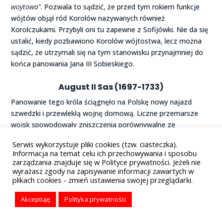
woytowa”
. Pozwala to sądzić, że przed tym rokiem funkcje
wójtów objął ród Korolów nazywanych również
Korolczukami. Przybyli oni tu zapewne z Sofijówki. Nie da się
ustalić, kiedy pozbawiono Korolów wójtostwa, lecz można
sądzić, że utrzymali się na tym stanowisku przynajmniej do
końca panowania Jana III Sobieskiego.
August II Sas
(1697-1733)
Panowanie tego króla ściągnęło na Polskę nowy najazd
szwedzki i przewlekłą wojnę domową. Liczne przemarsze
wojsk spowodowały zniszczenia porównywalne ze
zniszczeniami potopu szwedzkiego. Tragedię Podlasia
Serwis wykorzystuje pliki cookies (tzw. ciasteczka).
powiększał fakt przeciągającego się pomoru jeszcze do
Informacja na temat celu ich przechowywania i sposobu
1711 roku. W czasie opisywanej wojny szwedzko-sasko-
zarządzania znajduje się w Polityce prywatności. Jeżeli nie
polsko-rosyjskiej zaczęło się ponowne wyludnianie wsi,
wyrażasz zgody na zapisywanie informacji zawartych w
plikach cookies - zmień ustawienia swojej przeglądarki.
wyprzedaż inwentarza i całkowite rujnowanie gospodarstw
chłopskich. Zarządcy dworów musieli opłacać hibernę, gdyż z
Akceptuję
Polityka prywatności
chłopów już niczego nie można było ściągnąć.