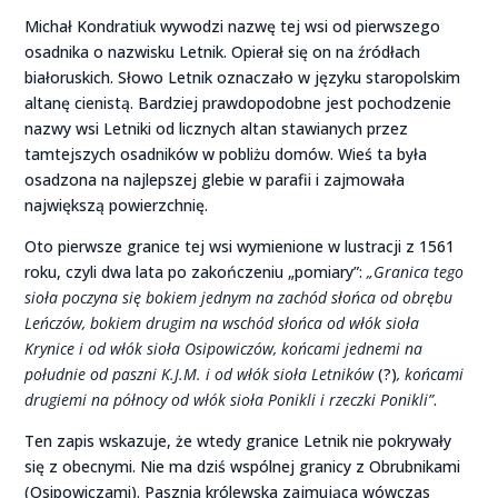
Michał Kondratiuk wywodzi nazwę tej wsi od pierwszego
osadnika o nazwisku Letnik. Opierał się on na źródłach
białoruskich. Słowo Letnik oznaczało w języku staropolskim
altanę cienistą. Bardziej prawdopodobne jest pochodzenie
nazwy wsi Letniki od licznych altan stawianych przez
tamtejszych osadników w pobliżu domów. Wieś ta była
osadzona na najlepszej glebie w parafii i zajmowała
największą powierzchnię.
Oto pierwsze granice tej wsi wymienione w lustracji z 1561
roku, czyli dwa lata po zakończeniu „pomiary”:
„Granica tego
sioła poczyna się bokiem jednym na zachód słońca od obrębu
Leńczów, bokiem drugim na wschód słońca od włók sioła
Krynice i od włók sioła Osipowiczów, końcami jednemi na
południe od paszni K.J.M. i od włók sioła Letników
(?)
, końcami
drugiemi na północy od włók sioła Ponikli i rzeczki Ponikli”
.
Ten zapis wskazuje, że wtedy granice Letnik nie pokrywały
się z obecnymi. Nie ma dziś wspólnej granicy z Obrubnikami
(Osipowiczami). Pasznia królewska zajmująca wówczas