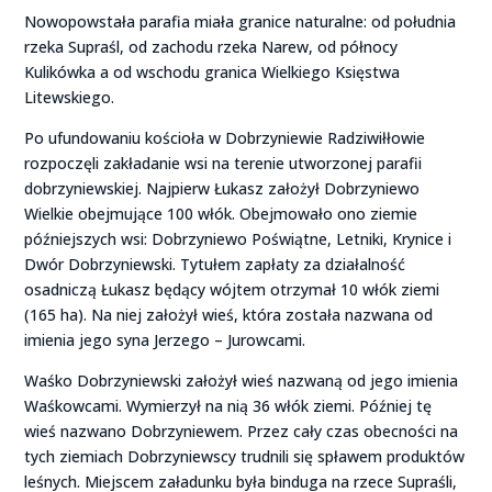
Nowopowstała parafia miała granice naturalne: od południa
rzeka Supraśl, od zachodu rzeka Narew, od północy
Kulikówka a od wschodu granica Wielkiego Księstwa
Litewskiego.
Po ufundowaniu kościoła w Dobrzyniewie Radziwiłłowie
rozpoczęli zakładanie wsi na terenie utworzonej parafii
dobrzyniewskiej. Najpierw Łukasz założył Dobrzyniewo
Wielkie obejmujące 100 włók. Obejmowało ono ziemie
późniejszych wsi: Dobrzyniewo Poświątne, Letniki, Krynice i
Dwór Dobrzyniewski. Tytułem zapłaty za działalność
osadniczą Łukasz będący wójtem otrzymał 10 włók ziemi
(165 ha). Na niej założył wieś, która została nazwana od
imienia jego syna Jerzego – Jurowcami.
Waśko Dobrzyniewski założył wieś nazwaną od jego imienia
Waśkowcami. Wymierzył na nią 36 włók ziemi. Później tę
wieś nazwano Dobrzyniewem. Przez cały czas obecności na
tych ziemiach Dobrzyniewscy trudnili się spławem produktów
leśnych. Miejscem załadunku była binduga na rzece Supraśli,