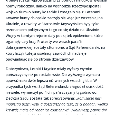
królewszczyzn wprowadzali przy pomocy hajduków wysokie
normy robocizny, daleko na wschodzie Rzeczypospolitej
wojsko tłumiło bunty kozackie i zmagało się z Tatarami.
Krwawe bunty chłopskie zaczęły się więc już wcześniej na
Ukrainie, a rewolty w Starostwie Knyszyńskim były tylko
rezonansem politycznym tego co się działo na Ukrainie.
Wojny w tamtym rejonie dały początek epidemiom, które
ogarnęły cały kraj. Protesty we wsiach parafii
dobrzyniewskiej zostały stłumione, a Sąd Referendarski, na
który liczyli tutejsi osadnicy zawiódł ich nadzieje,
opowiadając się po stronie dzierżawców.
Dobrzyniewo, Letniki i Krynice miały wyższy wymiar
pańszczyzny niż pozostałe wsie. Do wyższego wymiaru
upoważniała dwór lepsza niż w innych wsiach gleba. W
przypadku tych wsi Sąd Referendarski złagodził ucisk dość
niewiele, wymierzył po 4 dni pańszczyzny tygodniowo.
Decyzja Sądu została tak sprecyzowana:
„Komisarze nasi
inquisitią uczyniwszy, a doszedłszy do tego, że ci poddani wielką
krzywdę mają, od robót ich codziennych uwolniwszy, pewne dni