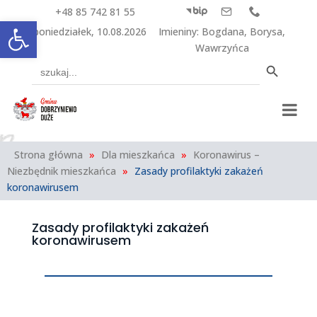
+48 85 742 81 55



Otwórz pasek narzędzi
poniedziałek, 10.08.2026
Imieniny
:
Bogdana
,
Borysa
,
Wawrzyńca
Search Button
Search
for:
Strona główna
»
Dla mieszkańca
»
Koronawirus –
Niezbędnik mieszkańca
»
Zasady profilaktyki zakażeń
koronawirusem
Zasady profilaktyki zakażeń
koronawirusem