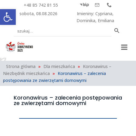
+48 85 742 81 55



Otwórz pasek narzędzi
sobota, 08.08.2026
Imieniny
:
Cypriana
,
Dominika
,
Emiliana
Search Button
Search
for:
Strona główna
»
Dla mieszkańca
»
Koronawirus –
Niezbędnik mieszkańca
»
Koronawirus – zalecenia
postępowania ze zwierzętami domowymi
Koronawirus – zalecenia postępowania
ze zwierzętami domowymi