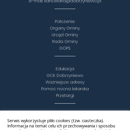
e-mail:
kancelaria@dobrzyniewo.pl
Położenie
Organy Gminy
Urząd Gminy
Rada Gminy
GOPS
Edukacja
GCK Dobrzyniewo
Ważniejsze adresy
Pomoc nocna lekarska
Przetargi
Turystyka i rekreacja
Serwis wykorzystuje pliki cookies (tzw. ciasteczka).
Puszcza Knyszyńska
Informacja na temat celu ich przechowywania i sposobu
Statut