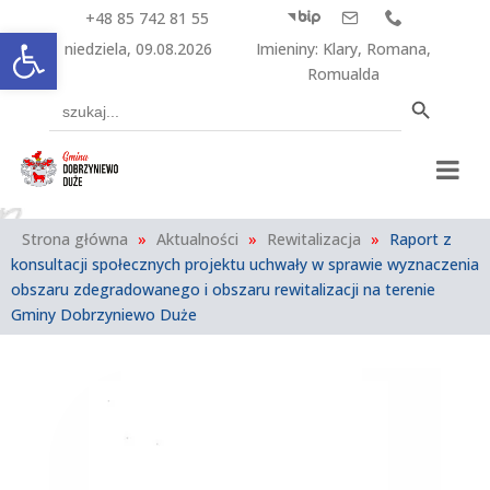
+48 85 742 81 55



Otwórz pasek narzędzi
niedziela, 09.08.2026
Imieniny
:
Klary
,
Romana
,
Romualda
Search Button
Search
for:
Strona główna
»
Aktualności
»
Rewitalizacja
»
Raport z
konsultacji społecznych projektu uchwały w sprawie wyznaczenia
obszaru zdegradowanego i obszaru rewitalizacji na terenie
Gminy Dobrzyniewo Duże