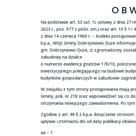
O B W 
Na podstawie art. 53 ust. 1c ustawy z dnia 27 
2023 r., poz. 977 z późn. zm.) oraz art. 10 § 1 i
z dnia 14 czerwca 1960 r. – Kodeks postępowania
k.p.a., Wójt Gminy Dobrzyniewo Duże informuje s
gm. Dobrzyniewo Duże, iż zgromadzony został
zabudowy na działce
o numerze ewidencji gruntów 170/10, położone
inwestycyjnego polegającego na budowie bud
budynków gospodarczych w zabudowie zagrodo
W związku z tym strony postępowania mają pra
Gminy, pok. nr 218 oraz wypowiedzieć się co d
otrzymania niniejszego zawiadomienia. Po tym
Zgodnie z art. 49 § 2 k.p.a. doręczenie stron
upływie czternastu dni od daty publikacji obwie
aa – 1