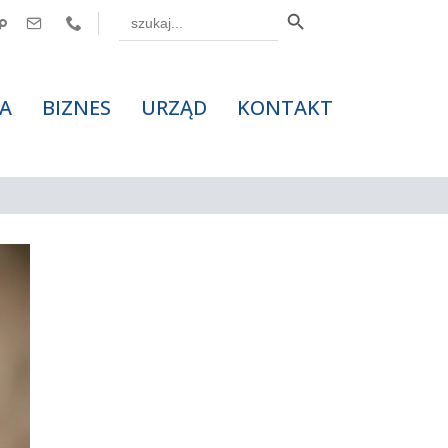
Search Button
Search



for:
A
BIZNES
URZĄD
KONTAKT