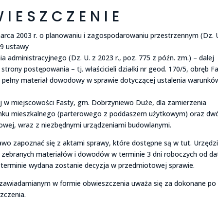
I E S Z C Z E N I E
marca 2003 r. o planowaniu i zagospodarowaniu przestrzennym (Dz. 
 49 ustawy
 administracyjnego (Dz. U. z 2023 r., poz. 775 z późn. zm.) – dalej
trony postępowania – tj. właścicieli działki nr geod. 170/5, obręb Fa
 pełny materiał dowodowy w sprawie dotyczącej ustalenia warunkó
j w miejscowości Fasty, gm. Dobrzyniewo Duże, dla zamierzenia
ynku mieszkalnego (parterowego z poddaszem użytkowym) oraz dw
wej, wraz z niezbędnymi urządzeniami budowlanymi.
wo zapoznać się z aktami sprawy, które dostępne są w tut. Urzędz
o zebranych materiałów i dowodów w terminie 3 dni roboczych od da
 terminie wydana zostanie decyzja w przedmiotowej sprawie.
om zawiadamianym w formie obwieszczenia uważa się za dokonane po
szczenia.