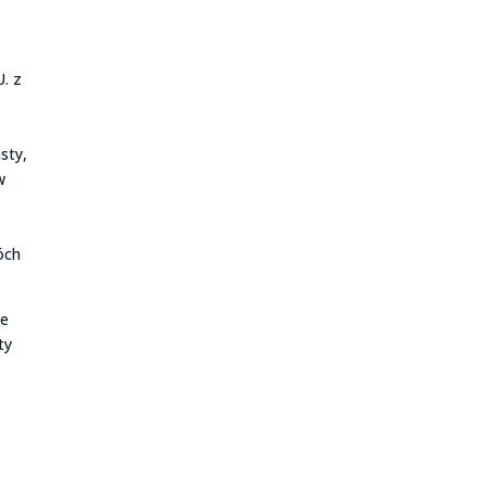
U. z
sty,
w
óch
ie
ty