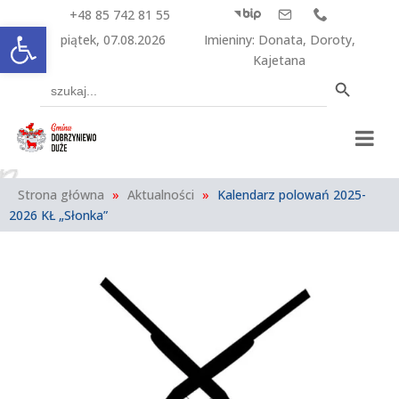
+48 85 742 81 55



Otwórz pasek narzędzi
piątek, 07.08.2026
Imieniny
:
Donata
,
Doroty
,
Kajetana
Search Button
Search
for:
Strona główna
»
Aktualności
»
Kalendarz polowań 2025-
2026 KŁ „Słonka”