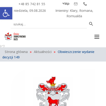
+48 85 742 81 55



Otwórz pasek narzędzi
niedziela, 09.08.2026
Imieniny
:
Klary
,
Romana
,
Romualda
Search Button
Search
for:
Strona główna
»
Aktualności
»
Obwieszczenie wydanie
decyzji 149