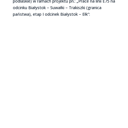
podlaskie) w ramach projektu pn.: „Prace na linii E75 na
odcinku Białystok – Suwałki – Trakiszki (granica
państwa), etap I odcinek Białystok – Ełk”: