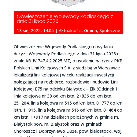
Obwieszczenie Wojewody Podlaskiego z
dnia 31 lipca 2025
13 sie, 2025, 14:05
|
Aktualności
,
Gmina
,
Społeczne
Obwieszczenie Wojewody Podlaskiego o wydaniu
decyzji Wojewody Podlaskiego z dnia 31 lipca 2025 r.,
znak: AB-IV.747.4.2.2025.MZ, o ustaleniu na rzecz PKP
Polskich Linii Kolejowych S.A. z siedzibą w Warszawie
lokalizacji linii kolejowej w celu realizacji inwestycji
polegającej na rozbiórce, rozbudowie i budowie Linii
Kolejowej E75 na odcinku Białystok – Ełk (Odcinek 1:
linia kolejowa nr 38 od km istn. 2+836 do km istn.
25+204, linia kolejowa nr 515 od km istn. 0+777 do km
istn. 1+915, linia kolejowa nr 516 od km istn. 0+464 do
km istn. 1+917 na działkach położonych w gminie m.
Białystok pow. m. Białystok oraz w gminach
Choroszcz i Dobrzyniewo Duże, pow. białostocki, woj.