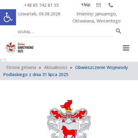
+48 85 742 81 55



Otwórz pasek narzędzi
czwartek, 06.08.2026
Imieniny
:
Januarego
,
Oktawiana
,
Wincentego
Search Button
Search
for:
Strona główna
»
Aktualności
»
Obwieszczenie Wojewody
Podlaskiego z dnia 31 lipca 2025