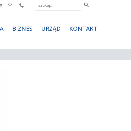
Search



for:
A
BIZNES
URZĄD
KONTAKT