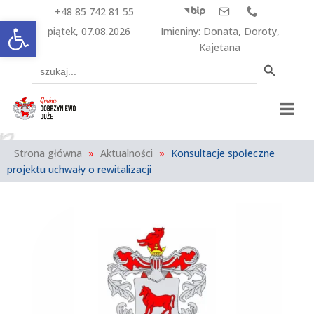
+48 85 742 81 55



Otwórz pasek narzędzi
piątek, 07.08.2026
Imieniny
:
Donata
,
Doroty
,
Kajetana
Search Button
Search
for:
Strona główna
»
Aktualności
»
Konsultacje społeczne
projektu uchwały o rewitalizacji