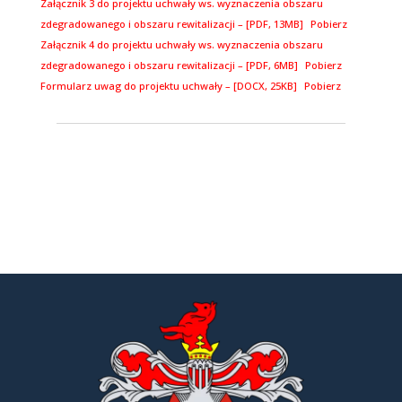
Załącznik 3 do projektu uchwały ws. wyznaczenia obszaru
zdegradowanego i obszaru rewitalizacji – [PDF, 13MB]
Pobierz
Załącznik 4 do projektu uchwały ws. wyznaczenia obszaru
zdegradowanego i obszaru rewitalizacji – [PDF, 6MB]
Pobierz
Formularz uwag do projektu uchwały – [DOCX, 25KB]
Pobierz