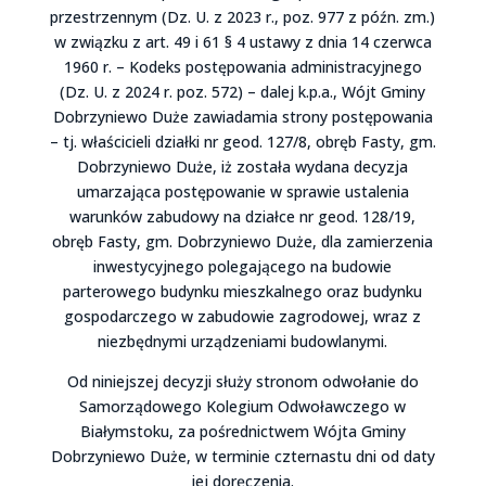
przestrzennym (Dz. U. z 2023 r., poz. 977 z późn. zm.)
w związku z art. 49 i 61 § 4 ustawy z dnia 14 czerwca
1960 r. – Kodeks postępowania administracyjnego
(Dz. U. z 2024 r. poz. 572) – dalej k.p.a., Wójt Gminy
Dobrzyniewo Duże zawiadamia strony postępowania
– tj. właścicieli działki nr geod. 127/8, obręb Fasty, gm.
Dobrzyniewo Duże, iż została wydana decyzja
umarzająca postępowanie w sprawie ustalenia
warunków zabudowy na działce nr geod. 128/19,
obręb Fasty, gm. Dobrzyniewo Duże, dla zamierzenia
inwestycyjnego polegającego na budowie
parterowego budynku mieszkalnego oraz budynku
gospodarczego w zabudowie zagrodowej, wraz z
niezbędnymi urządzeniami budowlanymi.
Od niniejszej decyzji służy stronom odwołanie do
Samorządowego Kolegium Odwoławczego w
Białymstoku, za pośrednictwem Wójta Gminy
Dobrzyniewo Duże, w terminie czternastu dni od daty
jej doręczenia.