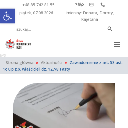
+48 85 742 81 55



Otwórz pasek narzędzi
piątek, 07.08.2026
Imieniny
:
Donata
,
Doroty
,
Kajetana
Search Button
Search
for:
Strona główna
»
Aktualności
»
Zawiadomienie z art. 53 ust.
1c u.p.z.p. właścicieli dz. 127/8 Fasty