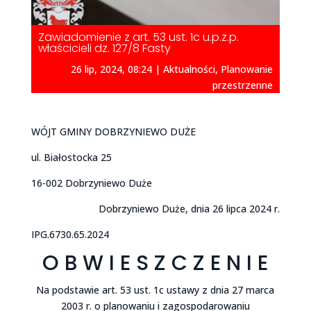
Zawiadomienie z art. 53 ust. 1c u.p.z.p.
właścicieli dz. 127/8 Fasty
26 lip, 2024, 08:24
|
Aktualności
,
Planowanie
przestrzenne
WÓJT GMINY DOBRZYNIEWO DUŻE
ul. Białostocka 25
16-002 Dobrzyniewo Duże
Dobrzyniewo Duże, dnia 26 lipca 2024 r.
IPG.6730.65.2024
O B W I E S Z C Z E N I E
Na podstawie art. 53 ust. 1c ustawy z dnia 27 marca
2003 r. o planowaniu i zagospodarowaniu