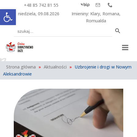
+48 85 742 81 55



Otwórz pasek narzędzi
niedziela, 09.08.2026
Imieniny
:
Klary
,
Romana
,
Romualda
Search Button
Search
for:
Strona główna
»
Aktualności
»
Uzbrojenie i drogi w Nowym
Aleksandrowie