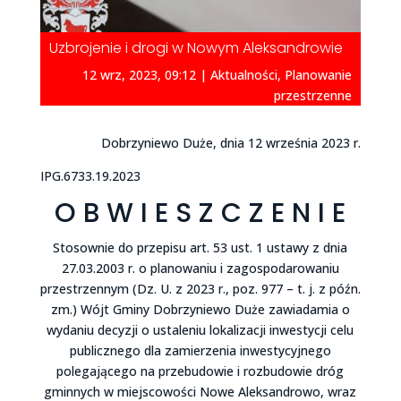
Uzbrojenie i drogi w Nowym Aleksandrowie
12 wrz, 2023, 09:12
|
Aktualności
,
Planowanie
przestrzenne
Dobrzyniewo Duże, dnia 12 września 2023 r.
IPG.6733.19.2023
O B W I E S Z C Z E N I E
Stosownie do przepisu art. 53 ust. 1 ustawy z dnia
27.03.2003 r. o planowaniu i zagospodarowaniu
przestrzennym (Dz. U. z 2023 r., poz. 977 – t. j. z późn.
zm.) Wójt Gminy Dobrzyniewo Duże zawiadamia o
wydaniu decyzji o ustaleniu lokalizacji inwestycji celu
publicznego dla zamierzenia inwestycyjnego
polegającego na przebudowie i rozbudowie dróg
gminnych w miejscowości Nowe Aleksandrowo, wraz