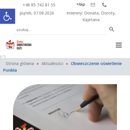
+48 85 742 81 55



Otwórz pasek narzędzi
piątek, 07.08.2026
Imieniny
:
Donata
,
Doroty
,
Kajetana
Search Button
Search
for:
Strona główna
»
Aktualności
»
Obwieszczenie oświetlenie
Ponikła