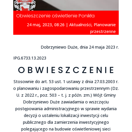
Obwieszczenie oświetlenie Ponikła
24 maj, 2023, 08:26
|
Aktualności
,
Planowanie
przestrzenne
Dobrzyniewo Duże, dnia 24 maja 2023 r.
IPG.6733.13.2023
O B W I E S Z C Z E N I E
Stosownie do art. 53 ust. 1 ustawy z dnia 27.03.2003 r.
o planowaniu i zagospodarowaniu przestrzennym (Dz.
U. z 2022 r., poz. 503 – t. j. z późn. zm.) Wójt Gminy
Dobrzyniewo Duże zawiadamia o wszczęciu
postępowania administracyjnego w sprawie wydania
decyzji o ustaleniu lokalizacji inwestycji celu
publicznego dla zamierzenia inwestycyjnego
polegającego na budowie oświetleniowej sieci