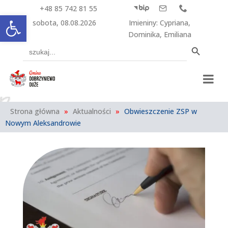
+48 85 742 81 55



Otwórz pasek narzędzi
sobota, 08.08.2026
Imieniny
:
Cypriana
,
Dominika
,
Emiliana
Search Button
Search
for:
Strona główna
»
Aktualności
»
Obwieszczenie ZSP w
Nowym Aleksandrowie