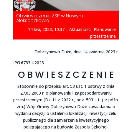
Obwieszczenie ZSP w Nowym
Aleksandrowie
14 kwi, 2023, 10:37
|
Aktualności
,
Planowanie
przestrzenne
Dobrzyniewo Duże, dnia 14 kwietnia 2023 r.
IPG.6733.4.2023
O B W I E S Z C Z E N I E
Stosownie do przepisu art. 53 ust. 1 ustawy z dnia
27.03.2003 r. o planowaniu i zagospodarowaniu
przestrzennym (Dz. U. z 2022 r., poz. 503 – t. j. z późn.
zm.) Wójt Gminy Dobrzyniewo Duże zawiadamia o
wydaniu decyzji o ustaleniu lokalizacji inwestycji celu
publicznego dla zamierzenia inwestycyjnego
polegającego na budowie Zespołu Szkolno-